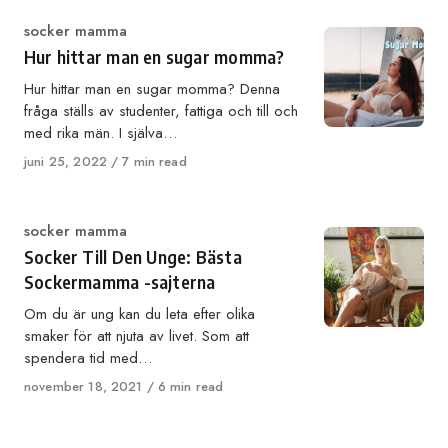
Category
socker mamma
Hur hittar man en sugar momma?
Hur hittar man en sugar momma? Denna
fråga ställs av studenter, fattiga och till och
med rika män. I själva…
Published
juni 25, 2022
7 min read
on
Category
socker mamma
Socker Till Den Unge: Bästa
Sockermamma -sajterna
Om du är ung kan du leta efter olika
smaker för att njuta av livet. Som att
spendera tid med…
Published
november 18, 2021
6 min read
on