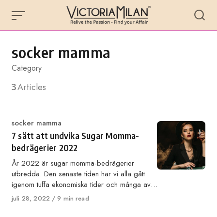
Skip
to
content
socker mamma
Category
3
Articles
Category
socker mamma
7 sätt att undvika Sugar Momma-
bedrägerier 2022
År 2022 är sugar momma-bedrägerier
utbredda. Den senaste tiden har vi alla gått
igenom tuffa ekonomiska tider och många av…
Published
juli 28, 2022
9 min read
on