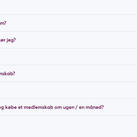
em?
ør jeg?
mskab?
jeg købe et medlemskab om ugen / en måned?