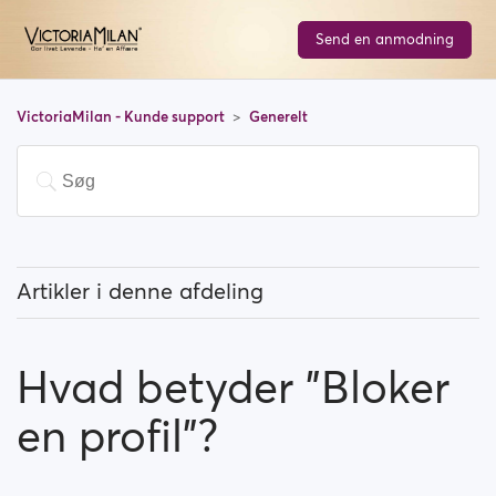
Send en anmodning
VictoriaMilan - Kunde support
Generelt
Artikler i denne afdeling
Hvad betyder fremhævede brugere?
Hvad betyder "Bloker
Hvordan kan jeg ændre mit område og hvordan
fungerer det?
en profil"?
Hvad betyder "Bloker en profil"?