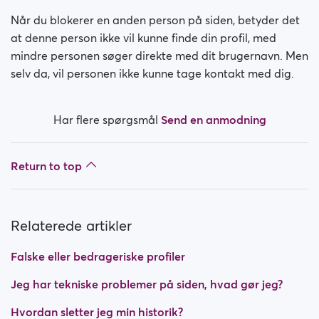
Hvordan blokerer jeg et medlem?
Når du blokerer en anden person på siden, betyder det
at denne person ikke vil kunne finde din profil, med
Hvordan fjerner jeg blokeringen på et medlem?
mindre personen søger direkte med dit brugernavn. Men
selv da, vil personen ikke kunne tage kontakt med dig.
Jeg har tekniske problemer på siden, hvad gør jeg?
Hvordan sletter jeg min historik?
Har flere spørgsmål
Send en anmodning
Hvad er fordelene ved Premium Plus-medlemskab?
Return to top
Falske eller bedrageriske profiler
Hvilke medlemskaber er tilgængelige? Kan jeg købe
Relaterede artikler
et medlemskab om ugen / en måned?
Falske eller bedrageriske profiler
Jeg har tekniske problemer på siden, hvad gør jeg?
Hvordan sletter jeg min historik?