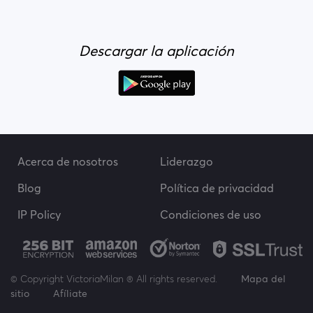
Descargar la aplicación
Acerca de nosotros
Liderazgo
Blog
Política de privacidad
IP Policy
Condiciones de uso
© Copyright VictoriaMilan ® All rights reserved.
Mapa del
sitio
Afíliate