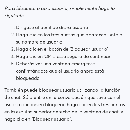
¿Cómo bloqueo a una persona?
Para bloquear a otro usuario, simplemente haga lo
siguiente:
¿Cómo desbloqueo a un usuario?
Dirígase al perfil de dicho usuario
Tengo problemas al usar el sitio. ¿Qué hago?
Haga clic en los tres puntos que aparecen junto a
su nombre de usuario
¿Cómo puedo borrar la caché y las cookies?
Haga clic en el botón de ‘Bloquear usuario’
Haga clic en ‘Ok’ si está seguro de continuar
Cuáles son los beneficios de la membresía Premium
Deberás ver una ventana emergente
Plus?
confirmándote que el usuario ahora está
bloqueado
Perfiles falsos
También puede bloquear usuario utilizando la función
¿Qué membresías están disponibles? ¿Puedo comprar
de chat. Sólo entre en la conversación que tuvo con el
una membresía semanal / mensual?
usuario que desea bloquear, haga clic en los tres puntos
en la esquina superior derecha de la ventana de chat, y
haga clic en "Bloquear usuario".‘