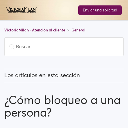
Enviar una solicitud
VictoriaMilan - Atención al cliente
General
Los artículos en esta sección
¿Qué significa 'Usuarios destacados'?
¿Cómo bloqueo a una
¿Cómo puedo cambiar mi ubicación y cómo funciona
eso?
persona?
What does 'Block a user' mean?