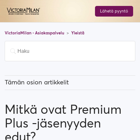
Lähetä pyyntö
VictoriaMilan - Asiakaspalvelu
Yleistä
Tämän osion artikkelit
Mitä tarkoittaa "Suositut käyttäjät"?
Mitkä ovat Premium
Kuinka vaihdan sijaintiani, ja miten se toimii?
Plus -jäsenyyden
Mitä tarkoittaa "Estä käyttäjä"?
edut?