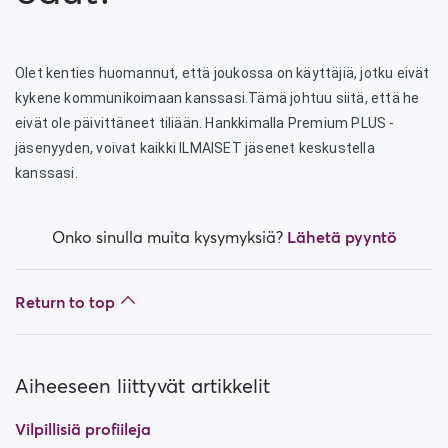
Kuinka estän henkilön?
Kuinka voin vapauttaa henkilön estosta?
Olet kenties huomannut, että joukossa on käyttäjiä, jotku eivät
Minulla on ongelmia sivuston kanssa. Mitä teen?
kykene kommunikoimaan kanssasi.Tämä johtuu siitä, että he
eivät ole päivittäneet tiliään. Hankkimalla Premium PLUS -
Miten tyhjennän välimuistin ja evästeet?
jäsenyyden, voivat kaikki ILMAISET jäsenet keskustella
kanssasi.
Mitkä ovat Premium Plus -jäsenyyden edut?
Onko sinulla muita kysymyksiä?
Lähetä pyyntö
Vilpillisiä profiileja
Mitä jäsenyyksiä on saatavilla? Voinko ostaa viikon /
Return to top
kuukauden jäsenyyden?
Aiheeseen liittyvät artikkelit
Vilpillisiä profiileja