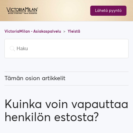
Lähetä pyyntö
VictoriaMilan - Asiakaspalvelu
Yleistä
Tämän osion artikkelit
Mitä tarkoittaa "Suositut käyttäjät"?
Kuinka voin vapauttaa
Kuinka vaihdan sijaintiani, ja miten se toimii?
henkilön estosta?
Mitä tarkoittaa "Estä käyttäjä"?