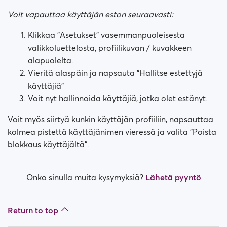
Kuinka estän henkilön?
Voit vapauttaa käyttäjän eston seuraavasti:
Kuinka voin vapauttaa henkilön estosta?
Klikkaa "Asetukset" vasemmanpuoleisesta
valikkoluettelosta, profiilikuvan / kuvakkeen
Minulla on ongelmia sivuston kanssa. Mitä teen?
alapuolelta.
Vieritä alaspäin ja napsauta "Hallitse estettyjä
Miten tyhjennän välimuistin ja evästeet?
käyttäjiä"
Voit nyt hallinnoida käyttäjiä, jotka olet estänyt.
Mitkä ovat Premium Plus -jäsenyyden edut?
Voit myös siirtyä kunkin käyttäjän profiiliin, napsauttaa
Vilpillisiä profiileja
kolmea pistettä käyttäjänimen vieressä ja valita "Poista
blokkaus käyttäjältä".
Mitä jäsenyyksiä on saatavilla? Voinko ostaa viikon /
kuukauden jäsenyyden?
Onko sinulla muita kysymyksiä?
Lähetä pyyntö
Return to top