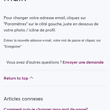
Comment puis-je changer mon orientation sexuelle ?
Comment puis-je désactiver mon compte ?
Pour changer votre adresse email, cliquez sur
"Paramètres" sur le côté gauche, juste en dessous de
Comment puis-je modifier ma visibilité dans les
votre photo / icône de profil.
recherches ?
Entrez la nouvelle adresse e-mail, votre mot de passe et cliquez sur
Comment puis-je modifier ma visibilité en ligne ?
"Enregistrer"
Comment changer mon âge?
Vous avez d’autres questions ?
Envoyer une demande
Comment changer mon nom d'utilisateur?
Return to top
Articles connexes
Comment puis-je changer mon mot de passe?