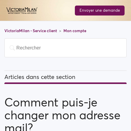
Envoyer une demande
VictoriaMilan - Service client
Mon compte
Articles dans cette section
Comment puis-je changer mon adresse mail?
Comment puis-je
Comment puis-je changer mon mot de passe?
changer mon adresse
Comment puis-je changer mon information de profile
?
mail?