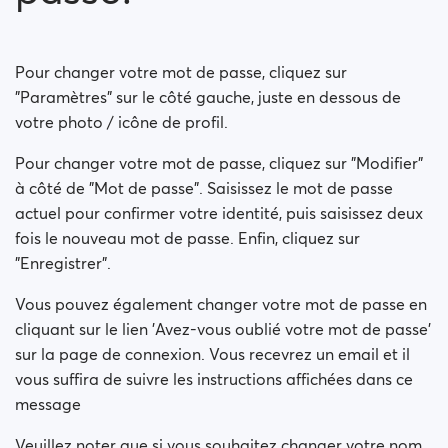
Comment puis-je changer mon orientation sexuelle ?
Comment puis-je désactiver mon compte ?
Pour changer votre mot de passe, cliquez sur
"Paramètres" sur le côté gauche, juste en dessous de
Comment puis-je modifier ma visibilité dans les
votre photo / icône de profil.
recherches ?
Pour changer votre mot de passe, cliquez sur "Modifier"
Comment puis-je modifier ma visibilité en ligne ?
à côté de "Mot de passe". Saisissez le mot de passe
actuel pour confirmer votre identité, puis saisissez deux
Comment changer mon âge?
fois le nouveau mot de passe. Enfin, cliquez sur
"Enregistrer".
Comment changer mon nom d'utilisateur?
Vous pouvez également changer votre mot de passe en
cliquant sur le lien 'Avez-vous oublié votre mot de passe'
sur la page de connexion. Vous recevrez un email et il
vous suffira de suivre les instructions affichées dans ce
message
Veuillez noter que si vous souhaitez changer votre nom