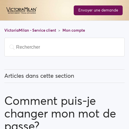
Envoyer une demande
VictoriaMilan - Service client
Mon compte
Articles dans cette section
Comment puis-je changer mon adresse mail?
Comment puis-je
Comment puis-je changer mon mot de passe?
changer mon mot de
Comment puis-je changer mon information de profile
?
passe?