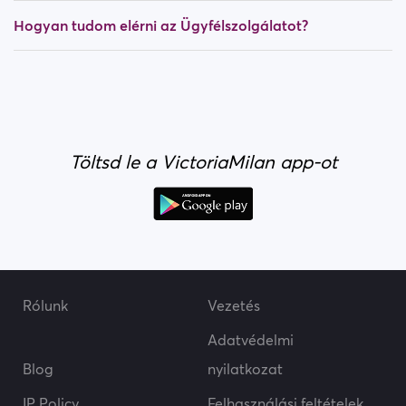
Hogyan tudom elérni az Ügyfélszolgálatot?
Töltsd le a VictoriaMilan app-ot
Rólunk
Vezetés
Adatvédelmi
Blog
nyilatkozat
IP Policy
Felhasználási feltételek