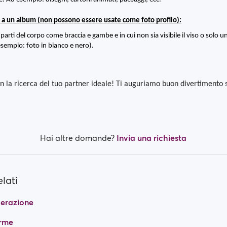
 a un album (non possono essere usate come foto profilo):
 parti del corpo come braccia e gambe e in cui non sia visibile il viso o solo u
 esempio: foto in bianco e nero).
 la ricerca del tuo partner ideale! Ti auguriamo buon divertimento su
Hai altre domande?
Invia una richiesta
elati
derazione
arme