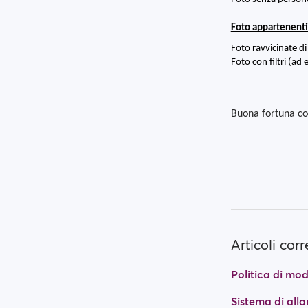
Foto appartenenti
Foto ravvicinate di
Foto con filtri (ad
Buona fortuna con
Articoli corr
Politica di mo
Sistema di all