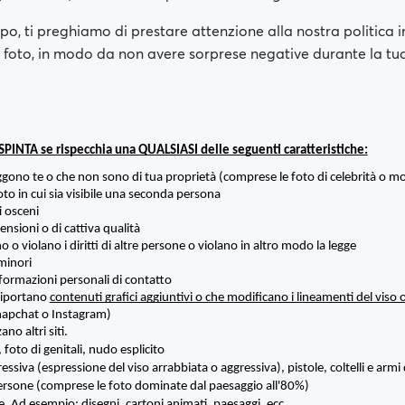
po, ti preghiamo di prestare attenzione alla nostra politica i
 foto, in modo da non avere sorprese negative durante la 
SPINTA se rispecchia una QUALSIASI delle seguenti caratteristiche:
ggono te o che non sono di tua proprietà (comprese le foto di celebrità o mo
to in cui sia visibile una seconda persona
 osceni
ensioni o di cattiva qualità
 o violano i diritti di altre persone o violano in altro modo la legge
minori
formazioni personali di contatto
riportano 
contenuti grafici aggiuntivi o che modificano i lineamenti del viso 
Snapchat o Instagram)
no altri siti.
, foto di genitali, nudo esplicito 
ssiva (espressione del viso arrabbiata o aggressiva), pistole, coltelli e armi d
rsone (comprese le foto dominate dal paesaggio all'80%) 
. Ad esempio: disegni, cartoni animati, paesaggi, ecc.