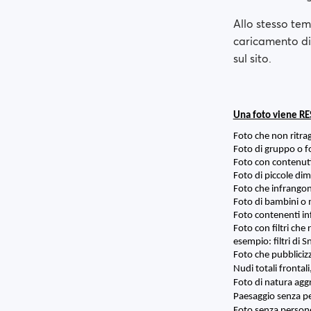
Allo stesso tem
caricamento di
sul sito.
Una foto viene RE
Foto che non ritra
Foto di gruppo o fo
Foto con contenuti
Foto di piccole dim
Foto che infrangono
Foto di bambini o 
Foto contenenti in
Foto con filtri che 
esempio: filtri di 
Foto che pubblicizza
Nudi totali frontali
Foto di natura aggre
Paesaggio senza pe
Foto senza persone