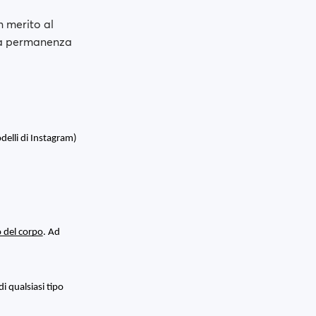
n merito al
tua permanenza
delli di Instagram)
o del corpo
. Ad 
i qualsiasi tipo 