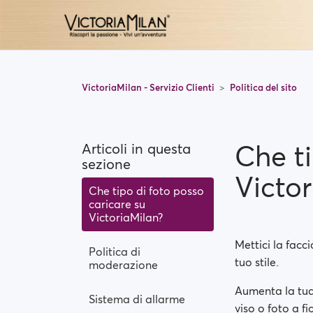
VictoriaMilan - Servizio Clienti
Politica del sito
Che ti
Articoli in questa
sezione
Victor
Che tipo di foto posso
caricare su
VictoriaMilan?
Mettici la facc
Politica di
tuo stile.
moderazione
Aumenta la tua
Sistema di allarme
viso o foto a fi