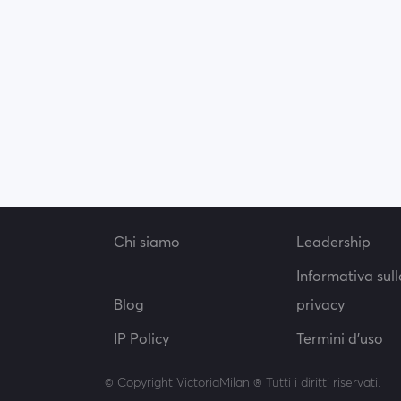
Chi siamo
Leadership
Informativa sull
Blog
privacy
IP Policy
Termini d'uso
© Copyright VictoriaMilan ® Tutti i diritti riservati.