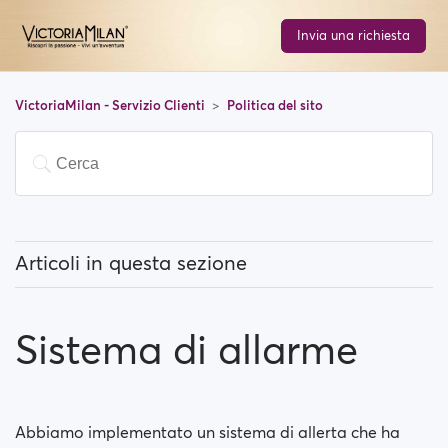
Invia una richiesta
VictoriaMilan - Servizio Clienti
Politica del sito
Articoli in questa sezione
Che tipo di foto posso caricare su VictoriaMilan?
Sistema di allarme
Politica di moderazione
Sistema di allarme
Abbiamo implementato un sistema di allerta che ha