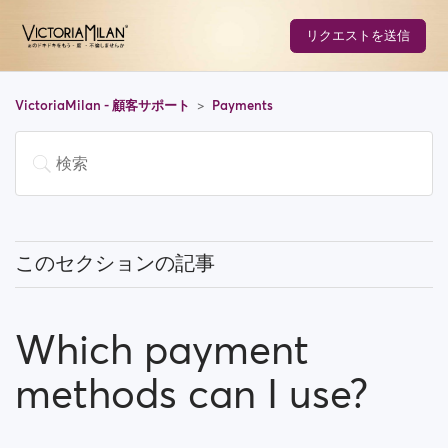
リクエストを送信
VictoriaMilan - 顧客サポート
Payments
このセクションの記事
Do I have to pay to use the site?
Which payment
How can I upgrade my account/become a premium
member?
methods can I use?
Which payment methods can I use?