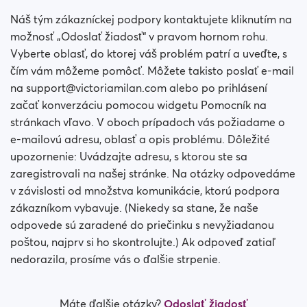
Náš tým zákazníckej podpory kontaktujete kliknutím na
možnosť „Odoslať žiadosť“ v pravom hornom rohu.
Vyberte oblasť, do ktorej váš problém patrí a uveďte, s
čím vám môžeme pomôcť. Môžete takisto poslať e-mail
na support@victoriamilan.com alebo po prihlásení
začať konverzáciu pomocou widgetu Pomocník na
stránkach vľavo. V oboch prípadoch vás požiadame o
e-mailovú adresu, oblasť a opis problému. Dôležité
upozornenie: Uvádzajte adresu, s ktorou ste sa
zaregistrovali na našej stránke. Na otázky odpovedáme
v závislosti od množstva komunikácie, ktorú podpora
zákazníkom vybavuje. (Niekedy sa stane, že naše
odpovede sú zaradené do priečinku s nevyžiadanou
poštou, najprv si ho skontrolujte.) Ak odpoveď zatiaľ
nedorazila, prosíme vás o ďalšie strpenie.
Máte ďalšie otázky?
Odoslať žiadosť