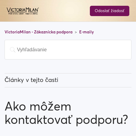
Odoslať žiadosť
VictoriaMilan - Zákaznícka podpora
E-maily
Články v tejto časti
Ako môžem zastaviť doručovanie emailových
upozornení?
Ako môžem
Prečo musím kvôli registrácii overovať svoju e-
kontaktovať podporu?
mailovú adresu?
Ako môžem kontaktovať podporu?