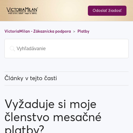
Odoslať žiadosť
VictoriaMilan - Zákaznícka podpora
Platby
Články v tejto časti
Musím zaplatiť za používanie tejto stránky?
Vyžaduje si moje
Ako si môžem upgradovať svoje konto?
členstvo mesačné
Aký spôsob platby môžem použiť?
platby?