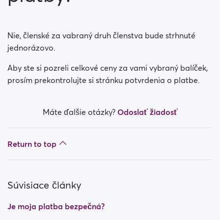
Je moja platba bezpečná?
Vyžaduje si moje členstvo mesačné platby?
Nie, členské za vabraný druh členstva bude strhnuté
jednorázovo.
Ako môžem vypnúť automatické obnovovanie?
Aby ste si pozreli celkové ceny za vami vybraný balíček,
Mali ste problémy počas kúpy členstva?
prosím prekontrolujte si stránku potvrdenia o platbe.
How do I request a refund?
Máte ďalšie otázky?
Odoslať žiadosť
I can't pay/ Card gets rejected
Return to top
Paid but didn't get premium
(Neteller/ApplePay/GooglePay)
Ako zrušiť predplatné v prípade platby Apple?
Súvisiace články
Je moja platba bezpečná?