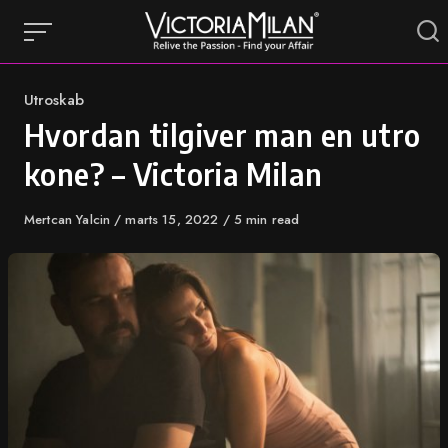
Skip
to
content
Category
Utroskab
Hvordan tilgiver man en utro
kone? – Victoria Milan
Author
Mertcan Yalcin
Published
marts 15, 2022
5 min read
on