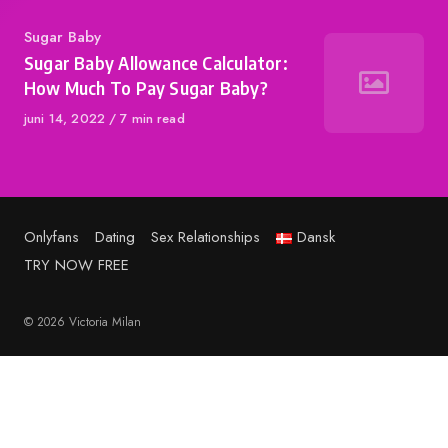
Category
Sugar Baby
Sugar Baby Allowance Calculator:
How Much To Pay Sugar Baby?
Published
juni 14, 2022
7 min read
on
Onlyfans
Dating
Sex Relationships
Dansk
TRY NOW FREE
© 2026 Victoria Milan