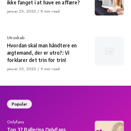
ikke fanget i at have en affære?
Published
januar 25, 2022
8 min read
on
Category
Utroskab
Hvordan skal man håndtere en
ægtemand, der er utro?: Vi
forklarer det trin for trin!
Published
januar 25, 2022
9 min read
on
Popular
Category
Onlyfans
Top 37 Ballerina OnlyFans