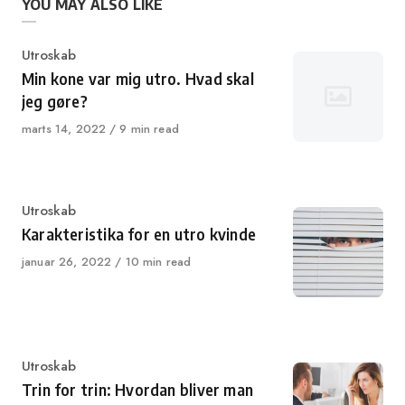
YOU MAY ALSO LIKE
Category
Utroskab
Min kone var mig utro. Hvad skal
jeg gøre?
Published
marts 14, 2022
9 min read
on
Category
Utroskab
Karakteristika for en utro kvinde
Published
januar 26, 2022
10 min read
on
Category
Utroskab
Trin for trin: Hvordan bliver man