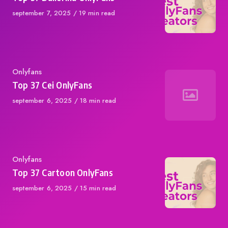
Published
september 7, 2025
19 min read
on
Category
Onlyfans
Top 37 Cei OnlyFans
Published
september 6, 2025
18 min read
on
Category
Onlyfans
Top 37 Cartoon OnlyFans
Published
september 6, 2025
15 min read
on