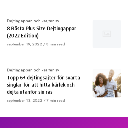
on
Category
Dejtingappar och -sajter sv
8 Bästa Plus Size Dejtingappar
(2022 Edition)
Published
september 19, 2022
8 min read
on
Category
Dejtingappar och -sajter sv
Topp 6+ dejtingsajter för svarta
singlar för att hitta kärlek och
dejta utanför sin ras
Published
september 13, 2022
7 min read
on