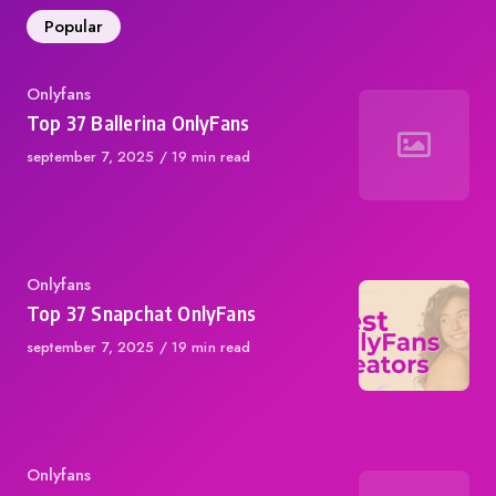
Popular
Category
Onlyfans
Top 37 Ballerina OnlyFans
Published
september 7, 2025
19 min read
on
Category
Onlyfans
Top 37 Snapchat OnlyFans
Published
september 7, 2025
19 min read
on
Category
Onlyfans