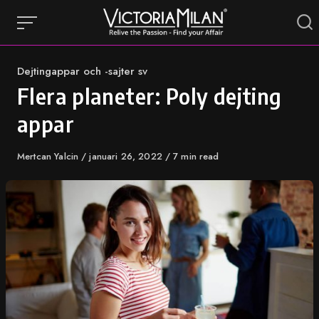
Skip
to
content
Category
Dejtingappar och -sajter sv
Flera planeter: Poly dejting
appar
Author
Mertcan Yalcin
Published
januari 26, 2022
7 min read
on