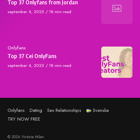
Top 37 Onlyfans from Jordan
Published
september 6, 2025
18 min read
on
Category
Onlyfans
Top 37 Cei OnlyFans
Published
september 6, 2025
18 min read
on
Onlyfans
Dating
Sex Relationships
Svenska
TRY NOW FREE
© 2026 Victoria Milan