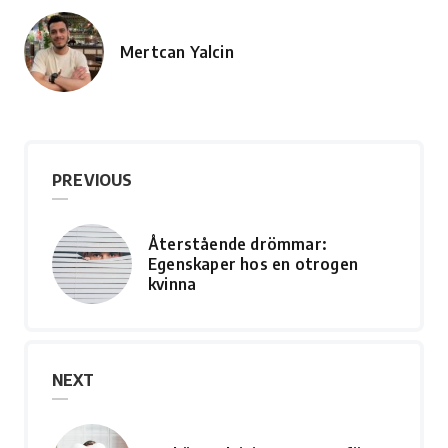
Mertcan Yalcin
Posted
by
PREVIOUS
Återstående drömmar:
Egenskaper hos en otrogen
kvinna
NEXT