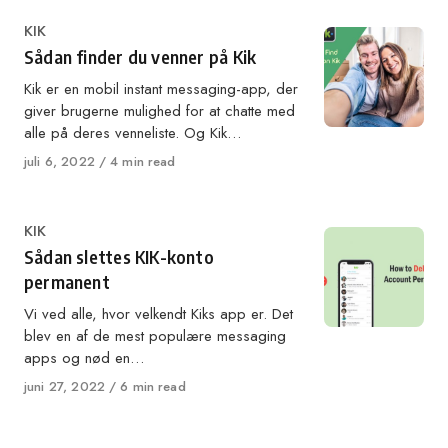
Category
KIK
Sådan finder du venner på Kik
Kik er en mobil instant messaging-app, der
giver brugerne mulighed for at chatte med
alle på deres venneliste. Og Kik…
Published
juli 6, 2022
4 min read
on
Category
KIK
Sådan slettes KIK-konto
permanent
Vi ved alle, hvor velkendt Kiks app er. Det
blev en af de mest populære messaging
apps og nød en…
Published
juni 27, 2022
6 min read
on