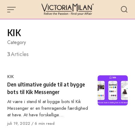
Skip
to
content
KIK
Category
3
Articles
Category
KIK
Den ultimative guide til at bygge
bots til Kik Messenger
At være i stand til at bygge bots til Kik
Messenger er en fremragende færdighed
at have. At have forskellige…
Published
juli 19, 2022
6 min read
on