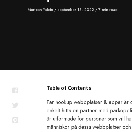
Author
Mertcan Yalcin
Published
september 13, 2022
7 min read
on
Table of Contents
Par hookup webbplatser & appar är det
enkelt hitta en partner med parkopp
är utformade för personer som vill ha li
människor på dessa webbplatser och