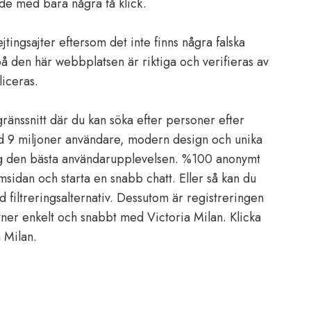
åde med bara några få klick.
ejtingsajter eftersom det inte finns några falska
 på den här webbplatsen är riktiga och verifieras av
liceras.
ränssnitt där du kan söka efter personer efter
d 9 miljoner användare, modern design och unika
dig den bästa användarupplevelsen. %100 anonymt
sidan och starta en snabb chatt. Eller så kan du
 filtreringsalternativ. Dessutom är registreringen
rtner enkelt och snabbt med Victoria Milan. Klicka
a Milan.