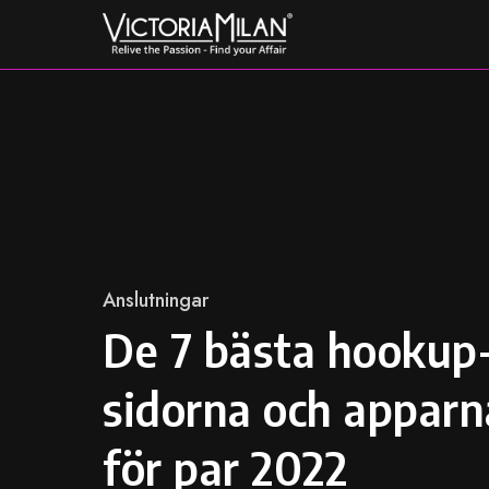
Skip
to
content
Category
Anslutningar
De 7 bästa hookup
sidorna och apparn
för par 2022