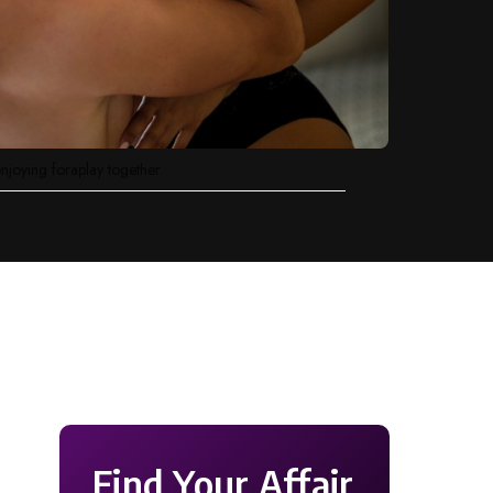
enjoying foraplay together
Find Your Affair