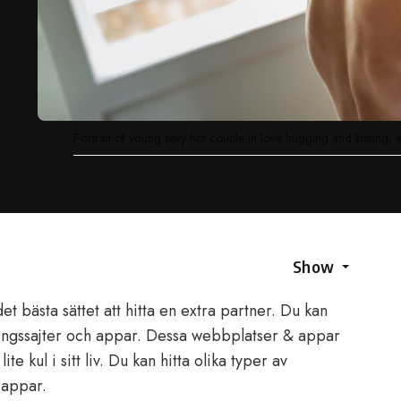
Portrait of young sexy hot couple in love hugging and kissing, 
Show
 bästa sättet att hitta en extra partner. Du kan
lingssajter och appar. Dessa webbplatser & appar
te kul i sitt liv. Du kan hitta olika typer av
 appar.