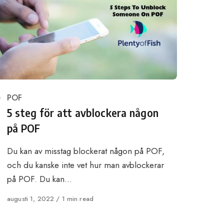
Category
POF
5 steg för att avblockera någon
på POF
Du kan av misstag blockerat någon på POF,
och du kanske inte vet hur man avblockerar
på POF. Du kan…
Published
augusti 1, 2022
1 min read
on