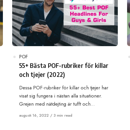
Category
POF
55+ Bästa POF-rubriker för killar
och tjejer (2022)
Dessa POF-rubriker för killar och tjejer har
visat sig fungera i nästan alla situationer.
Grejen med nätdejting är tufft och…
Published
augusti 16, 2022
3 min read
on