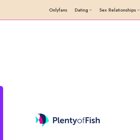
Onlyfans
Dating
Sex Relationships