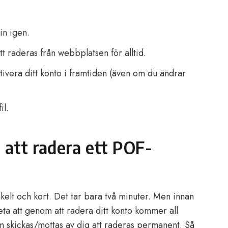
in igen.
 raderas från webbplatsen för alltid.
ivera ditt konto i framtiden (även om du ändrar
il.
t att radera ett POF-
nkelt och kort. Det tar bara två minuter. Men innan
eta att genom att radera ditt konto kommer all
 skickas/mottas av dig att raderas permanent. Så