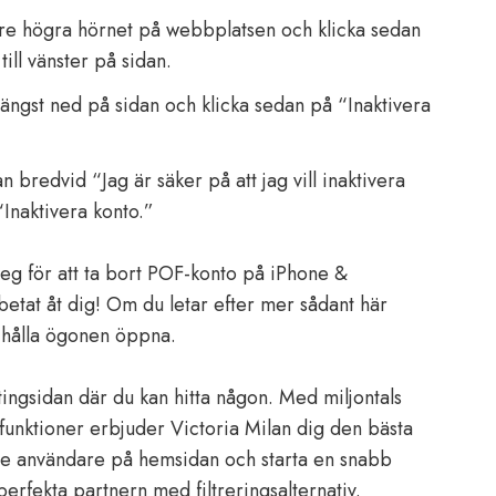
övre högra hörnet på webbplatsen och klicka sedan
till vänster på sidan.
ängst ned på sidan och klicka sedan på “Inaktivera
 bredvid “Jag är säker på att jag vill inaktivera
“Inaktivera konto.”
 steg för att ta bort POF-konto på iPhone &
etat åt dig! Om du letar efter mer sådant här
 hålla ögonen öppna.
tingsidan där du kan hitta någon. Med miljontals
unktioner erbjuder Victoria Milan dig den bästa
ne användare på hemsidan och starta en snabb
 perfekta partnern med filtreringsalternativ.