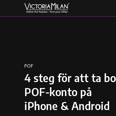
Skip
to
content
Category
POF
4 steg för att ta bo
POF-konto på
iPhone & Android