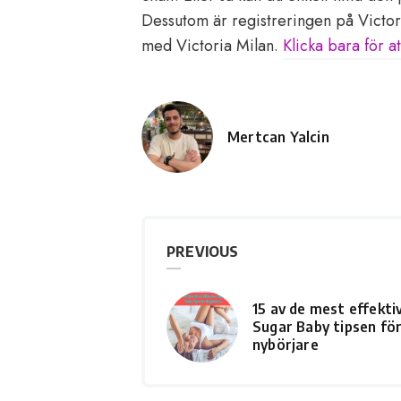
Dessutom är registreringen på Victori
med Victoria Milan.
Klicka bara för a
Mertcan Yalcin
Posted
by
PREVIOUS
15 av de mest effekti
Sugar Baby tipsen fö
nybörjare