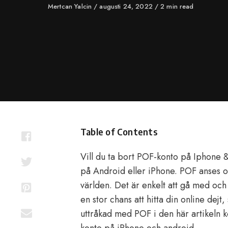
Author
Mertcan Yalcin
Published
augusti 24, 2022
2 min read
on
Table of Contents
Vill du ta bort POF-konto på Iphone 
på Android eller iPhone. POF anses oc
världen. Det är enkelt att gå med och
en stor chans att hitta din online dejt,
uttråkad med POF i den här artikeln ko