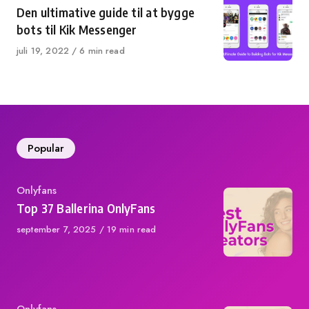
Den ultimative guide til at bygge
bots til Kik Messenger
Published
juli 19, 2022
6 min read
on
Popular
Category
Onlyfans
Top 37 Ballerina OnlyFans
Published
september 7, 2025
19 min read
on