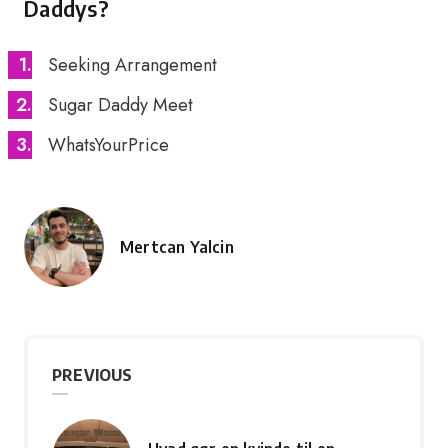
Daddys?
Seeking Arrangement
Sugar Daddy Meet
WhatsYourPrice
Mertcan Yalcin
Posted
by
PREVIOUS