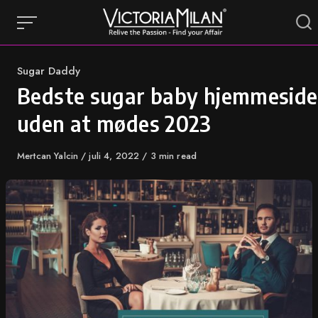
Skip
to
content
Category
Sugar Daddy
Bedste sugar baby hjemmeside
uden at mødes 2023
Author
Mertcan Yalcin
Published
juli 4, 2022
3 min read
on