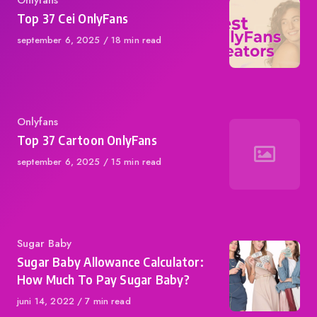
Category
Onlyfans
Top 37 Cei OnlyFans
Published
september 6, 2025
18 min read
on
Category
Onlyfans
Top 37 Cartoon OnlyFans
Published
september 6, 2025
15 min read
on
Category
Sugar Baby
Sugar Baby Allowance Calculator:
How Much To Pay Sugar Baby?
Published
juni 14, 2022
7 min read
on