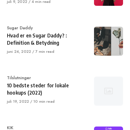
Published
juli 9, 2022
4 min read
on
Category
Sugar Daddy
Hvad er en Sugar Daddy? :
Definition & Betydning
Published
juni 24, 2022
7 min read
on
Category
Tilslutninger
10 bedste steder for lokale
hookups (2022)
Published
juli 19, 2022
10 min read
on
Category
KIK