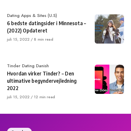
Category
Dating Apps & Sites (U.S)
6 bedste datingsider i Minnesota –
(2022) Opdateret
Published
juli 15, 2022
8 min read
on
Category
Tinder Dating Danish
Hvordan virker Tinder? – Den
ultimative begyndervejledning
2022
Published
juli 15, 2022
12 min read
on