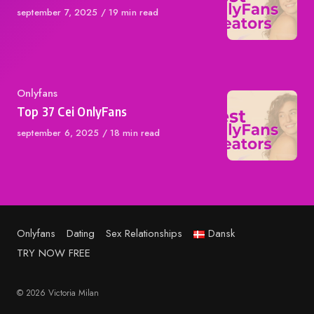
Published
september 7, 2025
19 min read
on
Category
Onlyfans
Top 37 Cei OnlyFans
Published
september 6, 2025
18 min read
on
Onlyfans
Dating
Sex Relationships
Dansk
TRY NOW FREE
© 2026 Victoria Milan