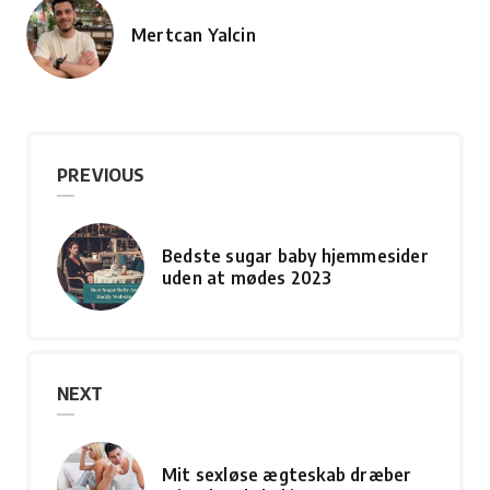
Mertcan Yalcin
Posted
by
PREVIOUS
Bedste sugar baby hjemmesider
uden at mødes 2023
NEXT
Mit sexløse ægteskab dræber