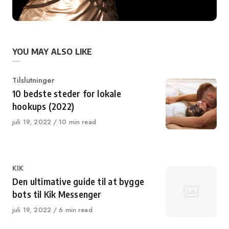
YOU MAY ALSO LIKE
Category
Tilslutninger
10 bedste steder for lokale
hookups (2022)
Published
juli 19, 2022
10 min read
on
Category
KIK
Den ultimative guide til at bygge
bots til Kik Messenger
Published
juli 19, 2022
6 min read
on