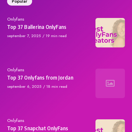
Popular
Category
Onlyfans
Top 37 Ballerina OnlyFans
Published
september 7, 2025
19 min read
on
Category
Onlyfans
Top 37 Onlyfans from Jordan
Published
september 6, 2025
18 min read
on
Category
Onlyfans
Top 37 Snapchat OnlyFans