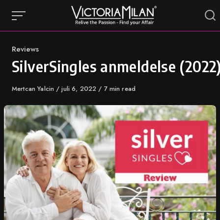
Skip
to
content
Category
Reviews
SilverSingles anmeldelse (2022
Author
Mertcan Yalcin
Published
juli 6, 2022
7 min read
on