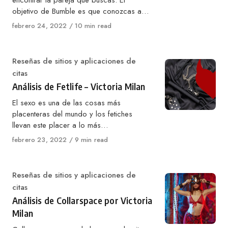
encontrar la pareja que buscas. El
objetivo de Bumble es que conozcas a…
Published
febrero 24, 2022
10 min read
on
Category
Reseñas de sitios y aplicaciones de
citas
Análisis de Fetlife – Victoria Milan
El sexo es una de las cosas más
placenteras del mundo y los fetiches
llevan este placer a lo más…
Published
febrero 23, 2022
9 min read
on
Category
Reseñas de sitios y aplicaciones de
citas
Análisis de Collarspace por Victoria
Milan