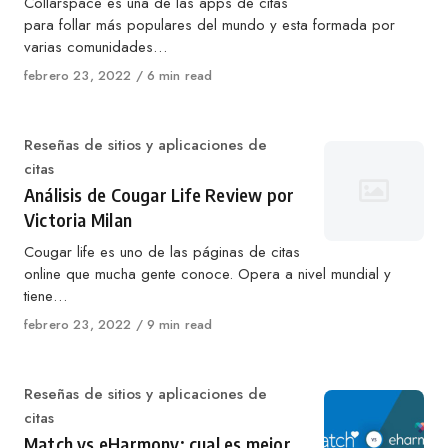
Collarspace es una de las apps de citas
para follar más populares del mundo y esta formada por
varias comunidades…
Published
febrero 23, 2022
6 min read
on
Category
Reseñas de sitios y aplicaciones de
citas
Análisis de Cougar Life Review por
Victoria Milan
Cougar life es uno de las páginas de citas
online que mucha gente conoce. Opera a nivel mundial y
tiene…
Published
febrero 23, 2022
9 min read
on
Category
Reseñas de sitios y aplicaciones de
citas
Match vs eHarmony: cual es mejor