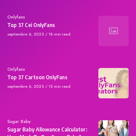
Category
Onlyfans
Top 37 Cei OnlyFans
Published
septiembre 6, 2025
18 min read
on
Category
Onlyfans
Top 37 Cartoon OnlyFans
Published
septiembre 6, 2025
15 min read
on
Category
Sugar Baby
Sugar Baby Allowance Calculator: