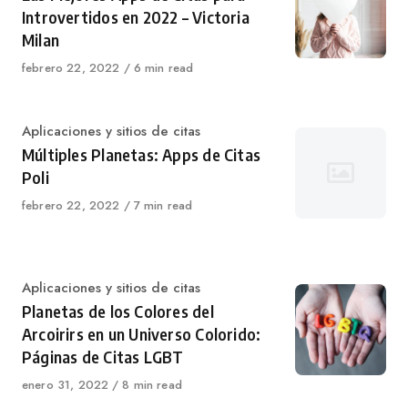
Introvertidos en 2022 – Victoria
Milan
Published
febrero 22, 2022
6 min read
on
Category
Aplicaciones y sitios de citas
Múltiples Planetas: Apps de Citas
Poli
Published
febrero 22, 2022
7 min read
on
Category
Aplicaciones y sitios de citas
Planetas de los Colores del
Arcoirirs en un Universo Colorido:
Páginas de Citas LGBT
Published
enero 31, 2022
8 min read
on