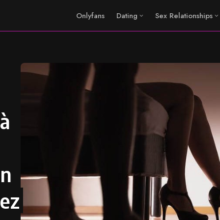
Onlyfans
Dating
Sex Relationships
 à
un
hez