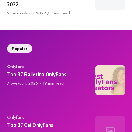
2022
Published
23 marraskuun, 2022
3 min read
on
Popular
Category
Onlyfans
Top 37 Ballerina OnlyFans
Published
7 syyskuun, 2025
19 min read
on
Category
Onlyfans
Top 37 Cei OnlyFans