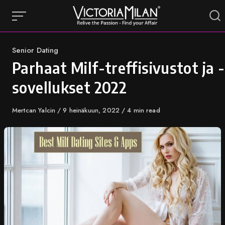
Skip
to
content
Category
Senior Dating
Parhaat Milf-treffisivustot ja -
sovellukset 2022
Author
Mertcan Yalcin
Published
9 heinäkuun, 2022
4 min read
on