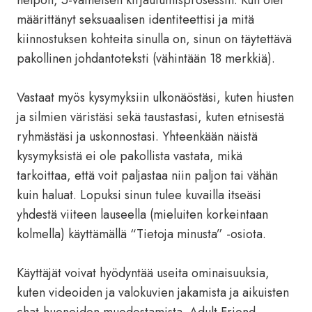
helpon, 5-vaiheisen kirjautumisprosessin. Kun olet
määrittänyt seksuaalisen identiteettisi ja mitä
kiinnostuksen kohteita sinulla on, sinun on täytettävä
pakollinen johdantoteksti (vähintään 18 merkkiä).
Vastaat myös kysymyksiin ulkonäöstäsi, kuten hiusten
ja silmien väristäsi sekä taustastasi, kuten etnisestä
ryhmästäsi ja uskonnostasi. Yhteenkään näistä
kysymyksistä ei ole pakollista vastata, mikä
tarkoittaa, että voit paljastaa niin paljon tai vähän
kuin haluat. Lopuksi sinun tulee kuvailla itseäsi
yhdestä viiteen lauseella (mieluiten korkeintaan
kolmella) käyttämällä “Tietoja minusta” -osiota.
Käyttäjät voivat hyödyntää useita ominaisuuksia,
kuten videoiden ja valokuvien jakamista ja aikuisten