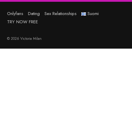
Onlyfans
Dating
Sex Relationships
Suomi
TRY NOW FREE
© 2026 Victoria Milan