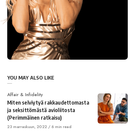
YOU MAY ALSO LIKE
Category
Affair & Infidelity
Miten selviytyä rakkaudettomasta
ja seksittömästä avioliitosta
(Perimmäinen ratkaisu)
Published
23 marraskuun, 2022
6 min read
on