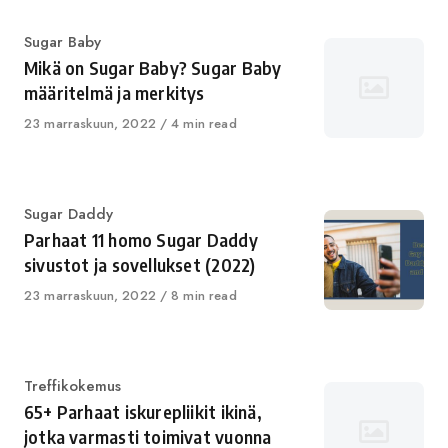
Category
Sugar Baby
Mikä on Sugar Baby? Sugar Baby
määritelmä ja merkitys
Published
23 marraskuun, 2022
4 min read
on
Category
Sugar Daddy
Parhaat 11 homo Sugar Daddy
sivustot ja sovellukset (2022)
Published
23 marraskuun, 2022
8 min read
on
Category
Treffikokemus
65+ Parhaat iskurepliikit ikinä,
jotka varmasti toimivat vuonna