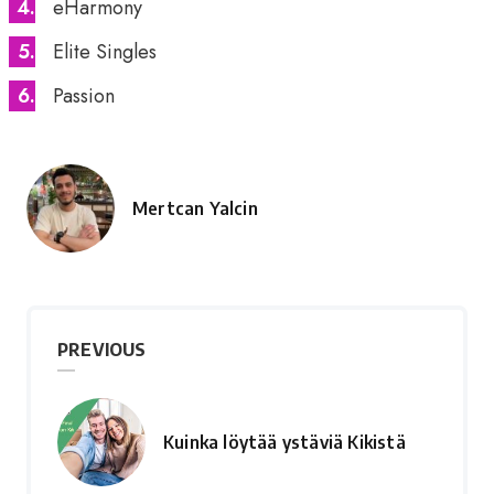
eHarmony
Elite Singles
Passion
Mertcan Yalcin
Posted
by
PREVIOUS
Kuinka löytää ystäviä Kikistä