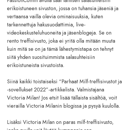
PassionComin avulla saat laillisen salasuhteisiin
erikoistuneen sivuston, jossa on tuhansia jäseniä ja
vertaansa vailla olevia ominaisuuksia, kuten
tarkennettuja hakusuodattimia, live-
videokeskusteluhuoneita ja jäsenblogeja. Se on
rento treffisivusto, joka ei yritä olla mitään muuta
kuin mitä se on ja tämä lähestymistapa on tehnyt
siitä yhden suosituimmista salasuhteisiin
erikoistuneista sivustoista.
Siinä kaikki toistaiseksi “Parhaat Milf-treffisivustot ja
-sovellukset 2022”-artikkelista. Valmistajana
Victoria Milan! Jos etsit lisää tällaista sisältöä, voit
vierailla Victoria Milanin blogissa ja pysyä kuulolla.
Lisäksi Victoria Milan on paras milf-treffisivusto,