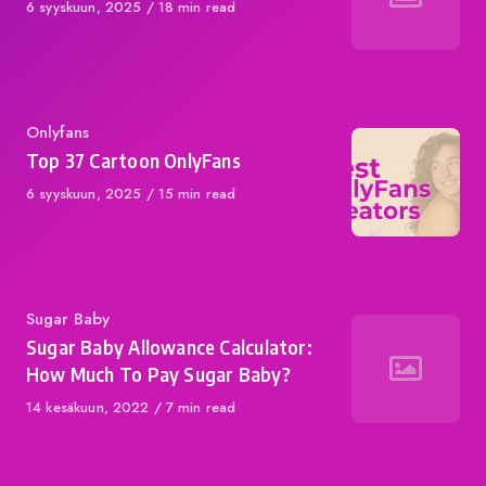
Published
6 syyskuun, 2025
18 min read
on
Category
Onlyfans
Top 37 Cartoon OnlyFans
Published
6 syyskuun, 2025
15 min read
on
Category
Sugar Baby
Sugar Baby Allowance Calculator:
How Much To Pay Sugar Baby?
Published
14 kesäkuun, 2022
7 min read
on