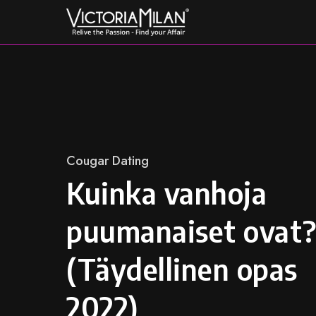
Skip
to
content
Category
Cougar Dating
Kuinka vanhoja
puumanaiset ovat
(Täydellinen opas
2022)