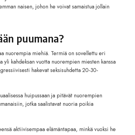
hemman naisen, johon he voivat samaistua jollain
etään puumana?
a nuorempia miehiä. Termiä on sovellettu eri
essa yli kahdeksan vuotta nuorempien miesten kanssa
aggressiivisesti hakevat seksisuhdetta 20-30-
suaalisessa huipussaan ja pitävät nuorempien
manaisiin, jotka saalistavat nuoria poikia
leensä aktiivisempaa elämäntapaa, minkä vuoksi he