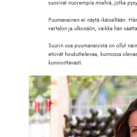
suosivat nuorempia miehiä, jotka pys
Puumanainen ei näytä ikäiseltään. Hä
vartalon ja ulkonäön, vaikka hän saattaa
Suurin osa puumanaisista on ollut naim
etsivät houkuttelevaa, kunnossa oleva
kunnioittavasti.