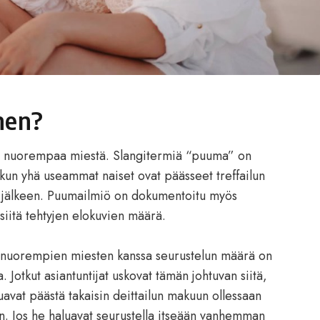
nen?
i nuorempaa miestä. Slangitermiä “puuma” on
kun yhä useammat naiset ovat päässeet treffailun
 jälkeen. Puumailmiö on dokumentoitu myös
 siitä tehtyjen elokuvien määrä.
a nuorempien miesten kanssa seurustelun määrä on
 Jotkut asiantuntijat uskovat tämän johtuvan siitä,
avat päästä takaisin deittailun makuun ollessaan
n. Jos he haluavat seurustella itseään vanhemman