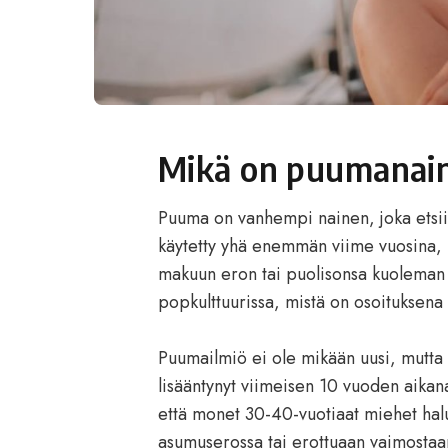
Mikä on puumanai
Puuma on vanhempi nainen, joka etsi
käytetty yhä enemmän viime vuosina, 
makuun eron tai puolisonsa kuoleman
popkulttuurissa, mistä on osoituksena
Puumailmiö ei ole mikään uusi, mutt
lisääntynyt viimeisen 10 vuoden aikana.
että monet 30-40-vuotiaat miehet halu
asumuserossa tai erottuaan vaimostaa