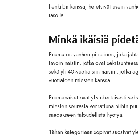
henkilön kanssa, he etsivät usein van
tasolla.
Minkä ikäisiä pid
Puuma on vanhempi nainen, joka jahta
tavoin naisiin, jotka ovat seksisuhte
sekä yli 40-vuotiaisiin naisiin, jotka 
vuotiaiden miesten kanssa.
Puumanaiset ovat yksinkertaisesti sek
miesten seurasta verrattuna niihin puu
saadakseen taloudellista hyötyä.
Tähän kategoriaan sopivat suosivat y