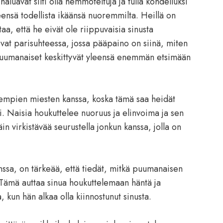
aluavat silti olla hemmoteltuja ja tulla kohdelluksi
eensä todellista ikäänsä nuoremmilta. Heillä on
a, että he eivät ole riippuvaisia ​​sinusta
isivat parisuhteessa, jossa pääpaino on siinä, miten
puumanaiset keskittyvät yleensä enemmän etsimään
rempien miesten kanssa, koska tämä saa heidät
. Naisia houkuttelee nuoruus ja elinvoima ja sen
n virkistävää seurustella jonkun kanssa, jolla on
nssa, on tärkeää, että tiedät, mitkä puumanaisen
 Tämä auttaa sinua houkuttelemaan häntä ja
 kun hän alkaa olla kiinnostunut sinusta.