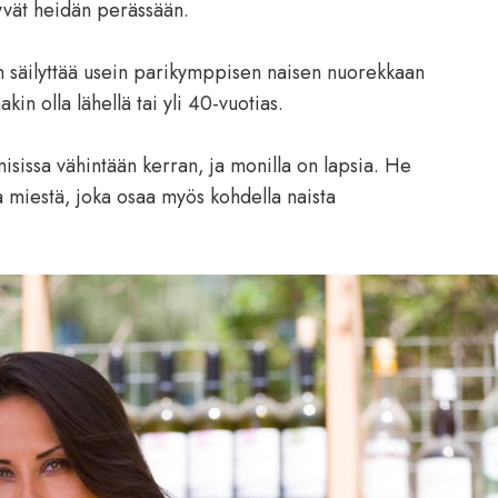
yvät heidän perässään.
n säilyttää usein parikymppisen naisen nuorekkaan
kin olla lähellä tai yli 40-vuotias.
isissa vähintään kerran, ja monilla on lapsia. He
a miestä, joka osaa myös kohdella naista