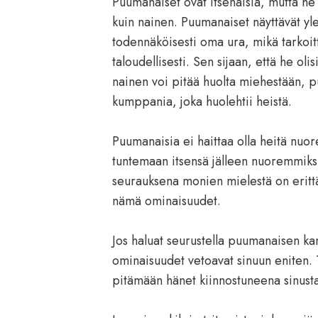
Puumanaiset ovat itsenäisiä, mutta he h
kuin nainen. Puumanaiset näyttävät yl
todennäköisesti oma ura, mikä tarkoitta
taloudellisesti. Sen sijaan, että he ol
nainen voi pitää huolta miehestään, 
kumppania, joka huolehtii heistä.
Puumanaisia ei haittaa olla heitä nuo
tuntemaan itsensä jälleen nuoremmiksi
seurauksena monien mielestä on erittäi
nämä ominaisuudet.
Jos haluat seurustella puumanaisen ka
ominaisuudet vetoavat sinuun eniten.
pitämään hänet kiinnostuneena sinusta,