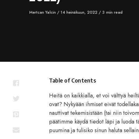
Author
Mertcan Yalcin
Published
14 heinäkuun, 2022
3 min read
on
Table of Contents
Heitä on kaikkialla, et voi välttyä hei
ovat? Nykyään ihmiset eivät todellakaa
nauttivat tekemisistään (tai niin toivo
päätimme käydä tiedot läpi ja luoda t
puumina ja tulisiko sinun haluta sellain