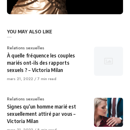
YOU MAY ALSO LIKE
Category
Relations sexuelles
À quelle fréquence les couples
mariés ont-ils des rapports
sexuels ? – Victoria Milan
Published
mars 21, 2022
7 min read
on
Category
Relations sexuelles
Signes qu’un homme marié est
sexuellement attiré par vous –
Victoria Milan
Published
mars 21, 2022
8 min read