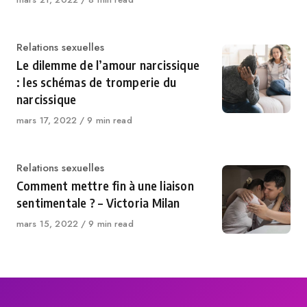
on
Category
Relations sexuelles
Le dilemme de l’amour narcissique
: les schémas de tromperie du
narcissique
Published
mars 17, 2022
9 min read
on
Category
Relations sexuelles
Comment mettre fin à une liaison
sentimentale ? – Victoria Milan
Published
mars 15, 2022
9 min read
on