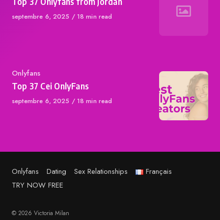
Top 37 Onlyfans from Jordan
Published
septembre 6, 2025
18 min read
on
Category
Onlyfans
Top 37 Cei OnlyFans
Published
septembre 6, 2025
18 min read
on
Onlyfans
Dating
Sex Relationships
Français
TRY NOW FREE
© 2026 Victoria Milan