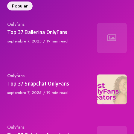
Popular
Category
Onlyfans
Top 37 Ballerina OnlyFans
Published
septembre 7, 2025
19 min read
on
Category
Onlyfans
Top 37 Snapchat OnlyFans
Published
septembre 7, 2025
19 min read
on
Category
Onlyfans