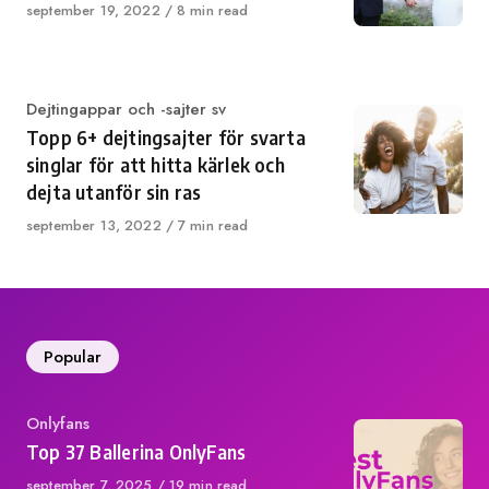
Published
september 19, 2022
8 min read
on
Category
Dejtingappar och -sajter sv
Topp 6+ dejtingsajter för svarta
singlar för att hitta kärlek och
dejta utanför sin ras
Published
september 13, 2022
7 min read
on
Popular
Category
Onlyfans
Top 37 Ballerina OnlyFans
Published
september 7, 2025
19 min read