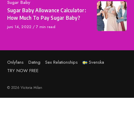
Category
Sugar Baby
Sugar Baby Allowance Calculator:
How Much To Pay Sugar Baby?
Published
juni 14, 2022
7 min read
on
Onlyfans
Dating
Sex Relationships
Svenska
TRY NOW FREE
© 2026 Victoria Milan