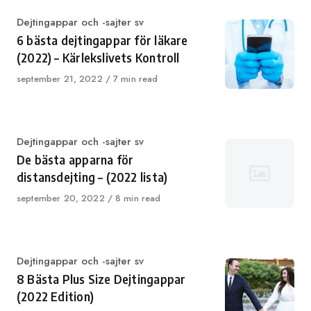
Category
Dejtingappar och -sajter sv
6 bästa dejtingappar för läkare
(2022) – Kärlekslivets Kontroll
Published
september 21, 2022
7 min read
on
Category
Dejtingappar och -sajter sv
De bästa apparna för
distansdejting – (2022 lista)
Published
september 20, 2022
8 min read
on
Category
Dejtingappar och -sajter sv
8 Bästa Plus Size Dejtingappar
(2022 Edition)