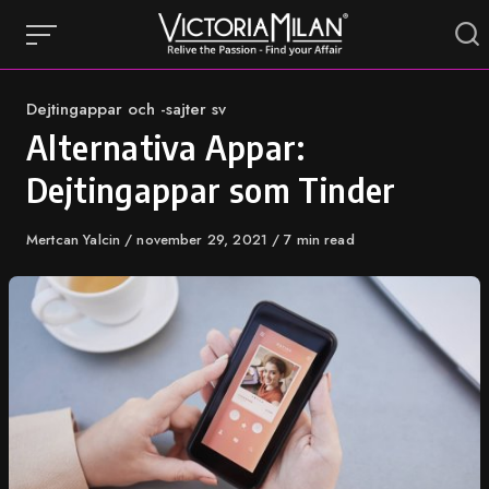
Skip
to
content
Category
Dejtingappar och -sajter sv
Alternativa Appar:
Dejtingappar som Tinder
Author
Mertcan Yalcin
Published
november 29, 2021
7 min read
on