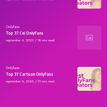
on
Category
Onlyfans
Top 37 Cei OnlyFans
Published
september 6, 2025
18 min read
on
Category
Onlyfans
Top 37 Cartoon OnlyFans
Published
september 6, 2025
15 min read
on