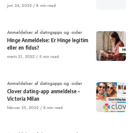
Published
juni 24, 2022
8 min read
on
Category
Anmeldelser af datingapps og -sider
Hinge Anmeldelse: Er Hinge legitim
eller en fidus?
Published
marts 21, 2022
5 min read
on
Category
Anmeldelser af datingapps og -sider
Clover dating-app anmeldelse –
Victoria Milan
Published
februar 25, 2022
8 min read
on