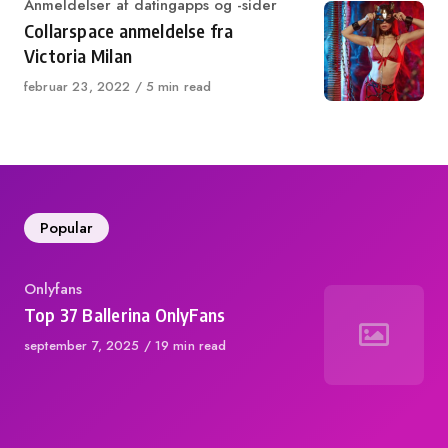
Category
Anmeldelser af datingapps og -sider
Collarspace anmeldelse fra
Victoria Milan
Published
februar 23, 2022
5 min read
on
Popular
Category
Onlyfans
Top 37 Ballerina OnlyFans
Published
september 7, 2025
19 min read
on