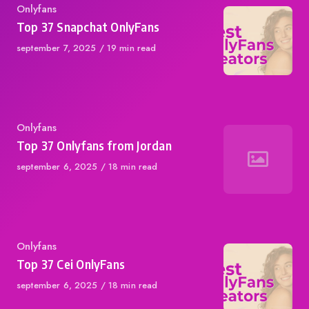
Category
Onlyfans
Top 37 Snapchat OnlyFans
Published
september 7, 2025
19 min read
on
Category
Onlyfans
Top 37 Onlyfans from Jordan
Published
september 6, 2025
18 min read
on
Category
Onlyfans
Top 37 Cei OnlyFans
Published
september 6, 2025
18 min read
on