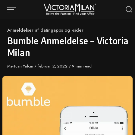
Skip
to
content
Category
Anmeldelser af datingapps og -sider
Bumble Anmeldelse – Victoria
Milan
Author
Mertcan Yalcin
Published
februar 2, 2022
9 min read
on