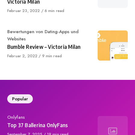
Victoria Milan
Published
Februar 23, 2022
6 min read
on
Category
Bewertungen von Dating-Apps und
Websites
Bumble Review – Victoria Milan
Published
Februar 2, 2022
9 min read
on
Popular
Category
Onlyfans
Top 37 Ballerina OnlyFans
Published
September 7, 2025
19 min read