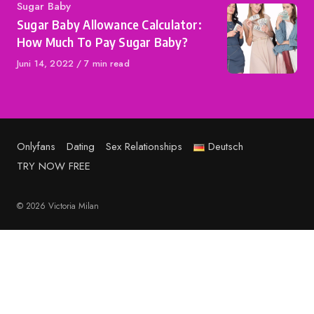
Category
Sugar Baby
Sugar Baby Allowance Calculator:
How Much To Pay Sugar Baby?
Published
Juni 14, 2022
7 min read
on
Onlyfans
Dating
Sex Relationships
Deutsch
TRY NOW FREE
© 2026 Victoria Milan