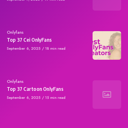
on
Category
Onlyfans
Top 37 Cei OnlyFans
Published
September 6, 2025
18 min read
on
Category
Onlyfans
Top 37 Cartoon OnlyFans
Published
September 6, 2025
15 min read
on