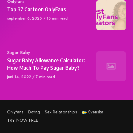
Category
Onlyfans
Top 37 Cartoon OnlyFans
Published
september 6, 2025
15 min read
on
Category
Sugar Baby
Sugar Baby Allowance Calculator:
How Much To Pay Sugar Baby?
Published
juni 14, 2022
7 min read
on
Onlyfans
Dating
Sex Relationships
Svenska
TRY NOW FREE