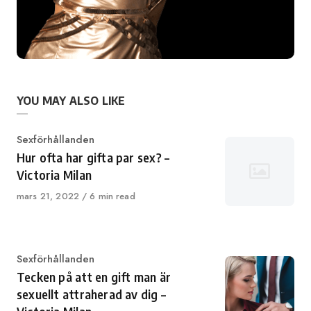
YOU MAY ALSO LIKE
Category
Sexförhållanden
Hur ofta har gifta par sex? –
Victoria Milan
Published
mars 21, 2022
6 min read
on
Category
Sexförhållanden
Tecken på att en gift man är
sexuellt attraherad av dig –