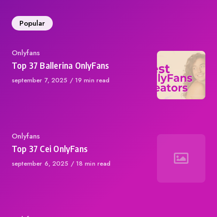
Popular
Category
Onlyfans
Top 37 Ballerina OnlyFans
Published
september 7, 2025
19 min read
on
Category
Onlyfans
Top 37 Cei OnlyFans
Published
september 6, 2025
18 min read
on