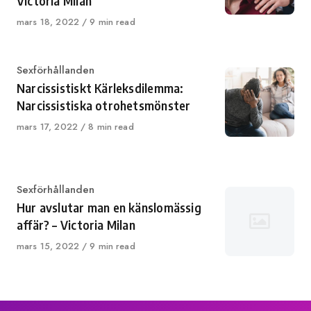
Victoria Milan
Published
mars 18, 2022
9 min read
on
Category
Sexförhållanden
Narcissistiskt Kärleksdilemma:
Narcissistiska otrohetsmönster
Published
mars 17, 2022
8 min read
on
Category
Sexförhållanden
Hur avslutar man en känslomässig
affär? – Victoria Milan
Published
mars 15, 2022
9 min read
on