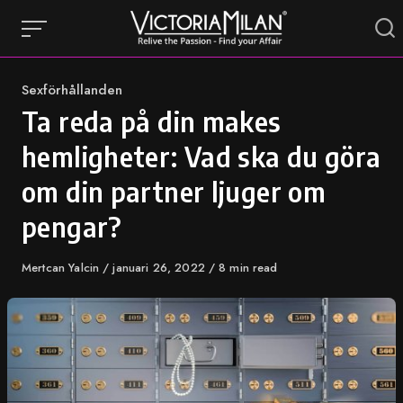
Skip
to
content
Category
Sexförhållanden
Ta reda på din makes
hemligheter: Vad ska du göra
om din partner ljuger om
pengar?
Author
Mertcan Yalcin
Published
januari 26, 2022
8 min read
on