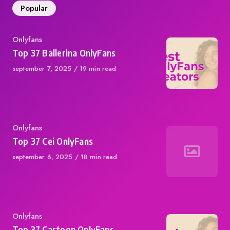
Popular
Category
Onlyfans
Top 37 Ballerina OnlyFans
Published
september 7, 2025
19 min read
on
Category
Onlyfans
Top 37 Cei OnlyFans
Published
september 6, 2025
18 min read
on
Category
Onlyfans
Top 37 Cartoon OnlyFans