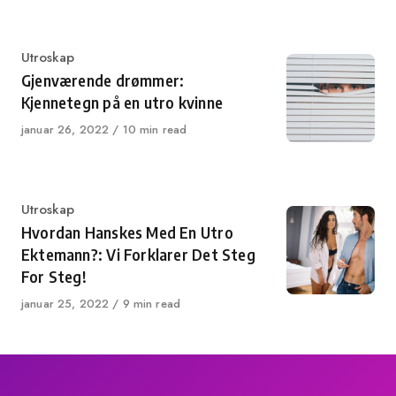
Category
Utroskap
Gjenværende drømmer:
Kjennetegn på en utro kvinne
Published
januar 26, 2022
10 min read
on
Category
Utroskap
Hvordan Hanskes Med En Utro
Ektemann?: Vi Forklarer Det Steg
For Steg!
Published
januar 25, 2022
9 min read
on