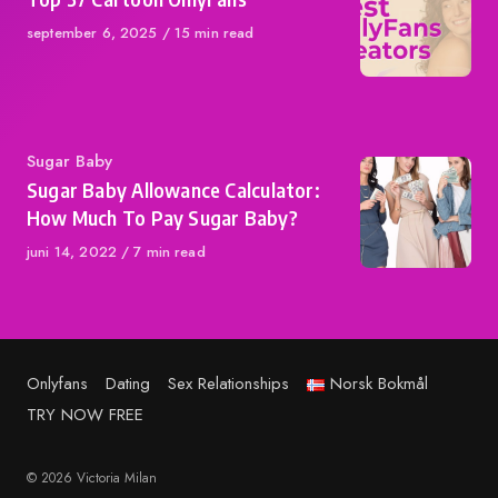
Published
september 6, 2025
15 min read
on
Category
Sugar Baby
Sugar Baby Allowance Calculator:
How Much To Pay Sugar Baby?
Published
juni 14, 2022
7 min read
on
Onlyfans
Dating
Sex Relationships
Norsk Bokmål
TRY NOW FREE
© 2026 Victoria Milan