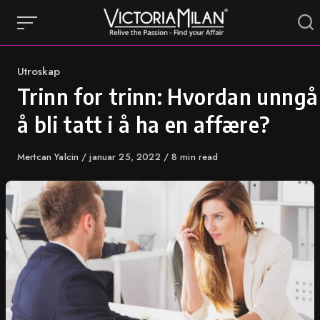
Skip
to
content
Category
Utroskap
Trinn for trinn: Hvordan unngå
å bli tatt i å ha en affære?
Author
Mertcan Yalcin
Published
januar 25, 2022
8 min read
on