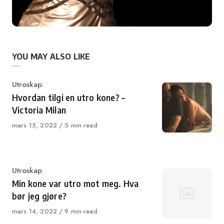
YOU MAY ALSO LIKE
Category
Utroskap
Hvordan tilgi en utro kone? –
Victoria Milan
Published
mars 15, 2022
5 min read
on
Category
Utroskap
Min kone var utro mot meg. Hva
bør jeg gjøre?
Published
mars 14, 2022
9 min read
on