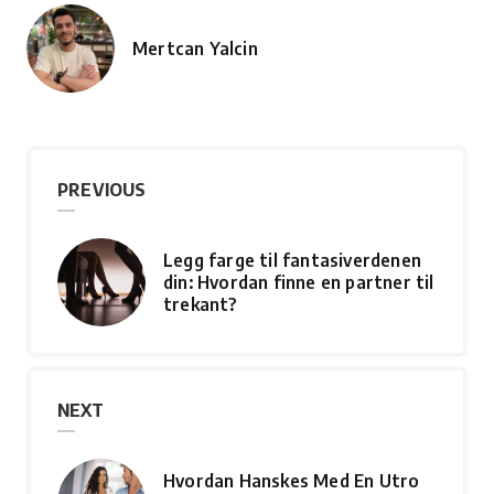
Mertcan Yalcin
Posted
by
PREVIOUS
Legg farge til fantasiverdenen
din: Hvordan finne en partner til
trekant?
NEXT
Hvordan Hanskes Med En Utro