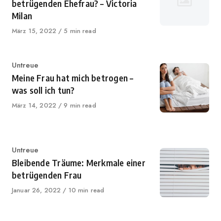
betrügenden Ehefrau? – Victoria
Milan
Published
März 15, 2022
5 min read
on
Category
Untreue
Meine Frau hat mich betrogen –
was soll ich tun?
Published
März 14, 2022
9 min read
on
Category
Untreue
Bleibende Träume: Merkmale einer
betrügenden Frau
Published
Januar 26, 2022
10 min read
on