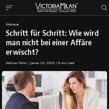
Skip
to
content
Category
Untreue
Schritt für Schritt: Wie wird
man nicht bei einer Affäre
erwischt?
Author
Mertcan Yalcin
Published
Januar 25, 2022
8 min read
on