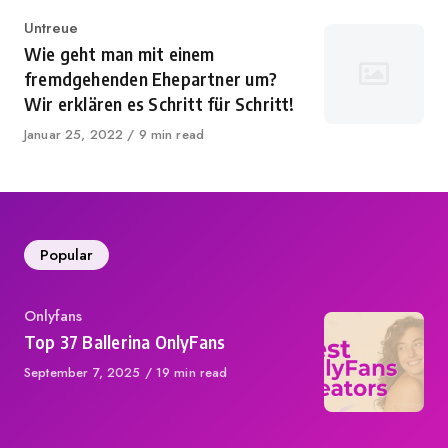
Category
Untreue
Wie geht man mit einem
fremdgehenden Ehepartner um?
Wir erklären es Schritt für Schritt!
Published
Januar 25, 2022
9 min read
on
Popular
Category
Onlyfans
Top 37 Ballerina OnlyFans
Published
September 7, 2025
19 min read
on