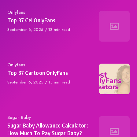
Category
Onlyfans
Top 37 Cei OnlyFans
Published
September 6, 2025
18 min read
on
Category
Onlyfans
Top 37 Cartoon OnlyFans
Published
September 6, 2025
15 min read
on
Category
Sugar Baby
Sugar Baby Allowance Calculator:
How Much To Pay Sugar Baby?