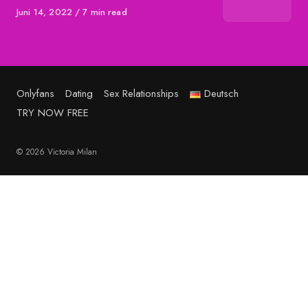
Published
Juni 14, 2022
7 min read
on
Onlyfans
Dating
Sex Relationships
Deutsch
TRY NOW FREE
© 2026 Victoria Milan