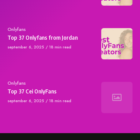
Category
Onlyfans
Top 37 Onlyfans from Jordan
Published
september 6, 2025
18 min read
on
Category
Onlyfans
Top 37 Cei OnlyFans
Published
september 6, 2025
18 min read
on