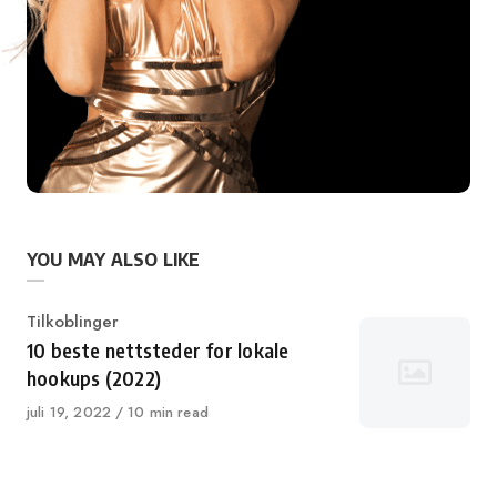
YOU MAY ALSO LIKE
Category
Tilkoblinger
10 beste nettsteder for lokale
hookups (2022)
Published
juli 19, 2022
10 min read
on