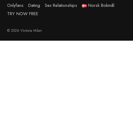
Onlyfans
Dating
Sex Relationships
Norsk Bokmål
TRY NOW FREE
© 2026 Victoria Milan