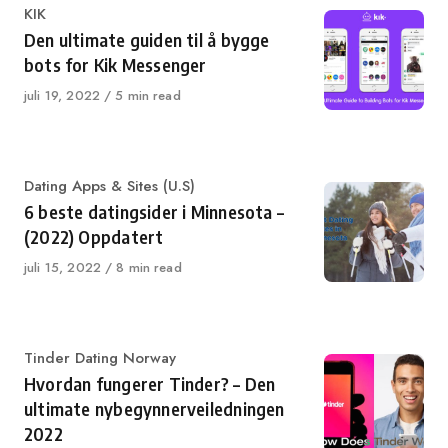
Category
KIK
Den ultimate guiden til å bygge
bots for Kik Messenger
Published
juli 19, 2022
5 min read
on
Category
Dating Apps & Sites (U.S)
6 beste datingsider i Minnesota –
(2022) Oppdatert
Published
juli 15, 2022
8 min read
on
Category
Tinder Dating Norway
Hvordan fungerer Tinder? – Den
ultimate nybegynnerveiledningen
2022