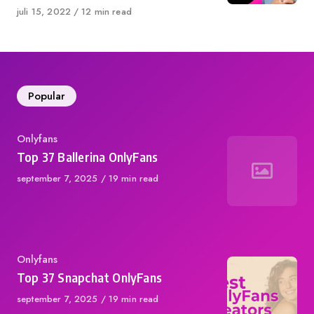
Published
juli 15, 2022
12 min read
on
Popular
Category
Onlyfans
Top 37 Ballerina OnlyFans
Published
september 7, 2025
19 min read
on
Category
Onlyfans
Top 37 Snapchat OnlyFans
Published
september 7, 2025
19 min read
on