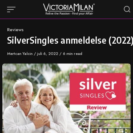
Skip
to
content
Category
Reviews
SilverSingles anmeldelse (2022
Author
Mertcan Yalcin
Published
juli 6, 2022
6 min read
on