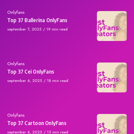
Category
Onlyfans
Top 37 Ballerina OnlyFans
Published
september 7, 2025
19 min read
on
Category
Onlyfans
Top 37 Cei OnlyFans
Published
september 6, 2025
18 min read
on
Category
Onlyfans
Top 37 Cartoon OnlyFans
Published
september 6, 2025
15 min read