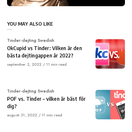
YOU MAY ALSO LIKE
Category
Tinder-dejting Swedish
OkCupid vs Tinder: Vilken är den
bästa dejtingappen år 2022?
Published
september 2, 2022
11 min read
on
Category
Tinder-dejting Swedish
POF vs. Tinder – vilken är bäst för
dig?
Published
augusti 31, 2022
11 min read
on