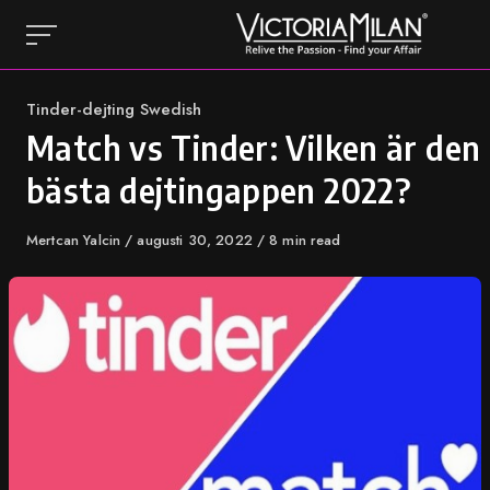
Skip
to
content
Category
Tinder-dejting Swedish
Match vs Tinder: Vilken är den
bästa dejtingappen 2022?
Author
Mertcan Yalcin
Published
augusti 30, 2022
8 min read
on