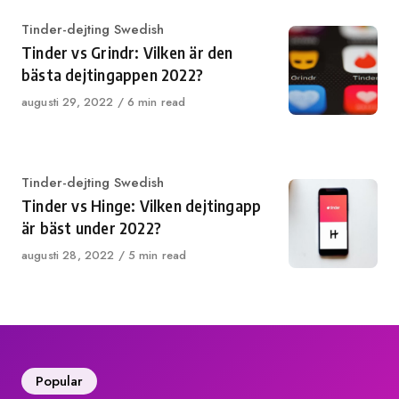
Category
Tinder-dejting Swedish
Tinder vs Grindr: Vilken är den
bästa dejtingappen 2022?
Published
augusti 29, 2022
6 min read
on
Category
Tinder-dejting Swedish
Tinder vs Hinge: Vilken dejtingapp
är bäst under 2022?
Published
augusti 28, 2022
5 min read
on
Popular