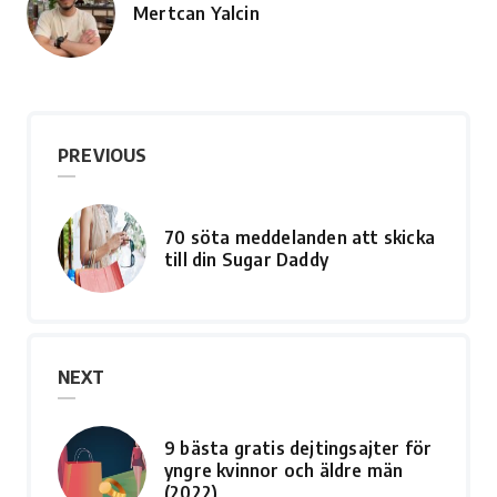
Mertcan Yalcin
Posted
by
PREVIOUS
70 söta meddelanden att skicka
till din Sugar Daddy
NEXT
9 bästa gratis dejtingsajter för
yngre kvinnor och äldre män
(2022)