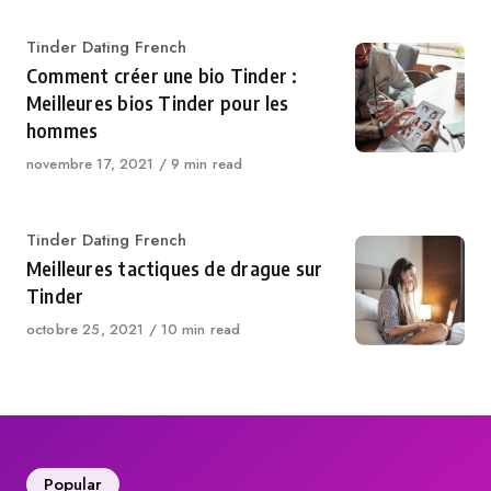
Category
Tinder Dating French
Comment créer une bio Tinder :
Meilleures bios Tinder pour les
hommes
Published
novembre 17, 2021
9 min read
on
Category
Tinder Dating French
Meilleures tactiques de drague sur
Tinder
Published
octobre 25, 2021
10 min read
on
Popular