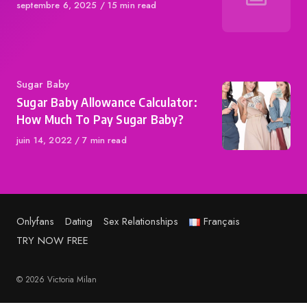
Published
septembre 6, 2025
15 min read
on
Category
Sugar Baby
Sugar Baby Allowance Calculator:
How Much To Pay Sugar Baby?
Published
juin 14, 2022
7 min read
on
Onlyfans
Dating
Sex Relationships
Français
TRY NOW FREE
© 2026 Victoria Milan