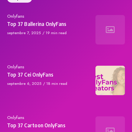
Category
Onlyfans
Top 37 Ballerina OnlyFans
Published
septembre 7, 2025
19 min read
on
Category
Onlyfans
Top 37 Cei OnlyFans
Published
septembre 6, 2025
18 min read
on
Category
Onlyfans
Top 37 Cartoon OnlyFans