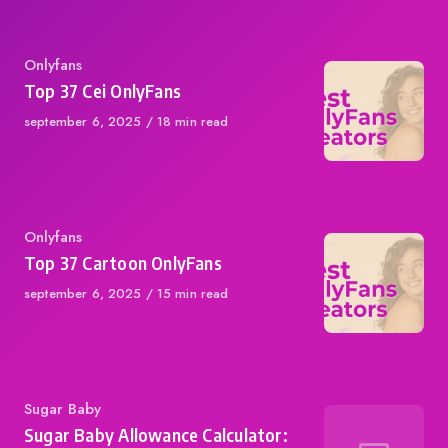
Category
Onlyfans
Top 37 Cei OnlyFans
Published
september 6, 2025
18 min read
on
Category
Onlyfans
Top 37 Cartoon OnlyFans
Published
september 6, 2025
15 min read
on
Category
Sugar Baby
Sugar Baby Allowance Calculator: