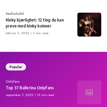
Category
Sexforhold
Kinky kjærlighet: 12 ting du kan
prøve med kinky kvinner
Published
februar 3, 2022
7 min read
on
Popular
Category
Onlyfans
Top 37 Ballerina OnlyFans
Published
september 7, 2025
19 min read
on