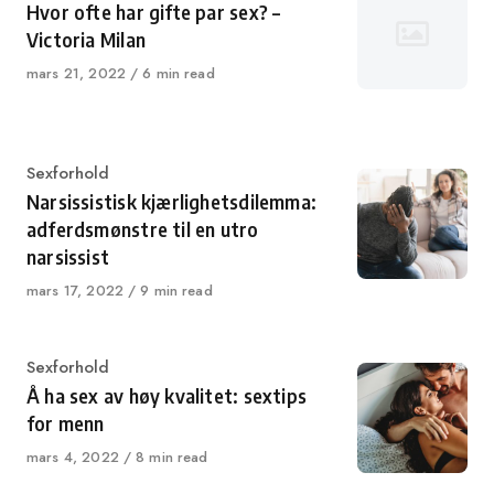
Hvor ofte har gifte par sex? –
Victoria Milan
Published
mars 21, 2022
6 min read
on
Category
Sexforhold
Narsissistisk kjærlighetsdilemma:
adferdsmønstre til en utro
narsissist
Published
mars 17, 2022
9 min read
on
Category
Sexforhold
Å ha sex av høy kvalitet: sextips
for menn
Published
mars 4, 2022
8 min read
on