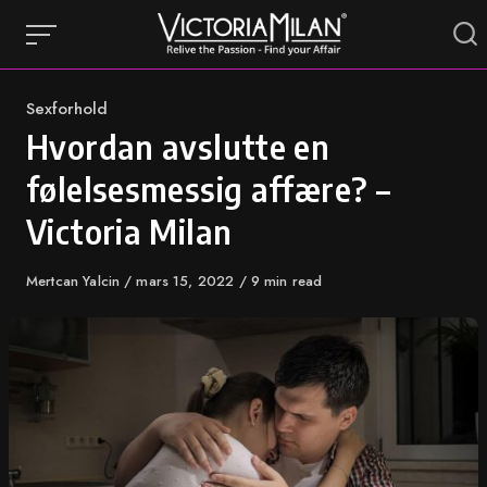
Skip
to
content
Category
Sexforhold
Hvordan avslutte en
følelsesmessig affære? –
Victoria Milan
Author
Mertcan Yalcin
Published
mars 15, 2022
9 min read
on