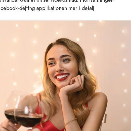
nvändarkvalitet till servicekostnad. I fortsättningen
acebook-dejting applikationen mer i detalj.