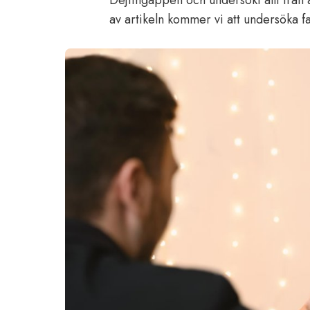
Dejtingappen och undersökt allt från a
av artikeln kommer vi att undersöka f