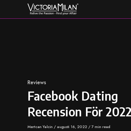
Skip
to
content
Category
Reviews
Facebook Dating
Recension För 202
Author
Mertcan Yalcin
Published
augusti 16, 2022
7 min read