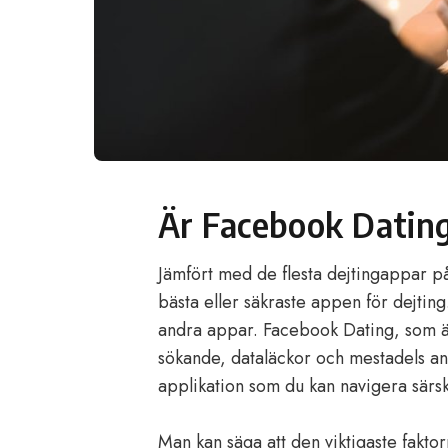
Är Facebook Dating
Jämfört med de flesta dejtingappar p
bästa eller säkraste appen för dejti
andra appar. Facebook Dating, som är 
sökande, dataläckor och mestadels anno
applikation som du kan navigera särsk
Man kan säga att den viktigaste faktor