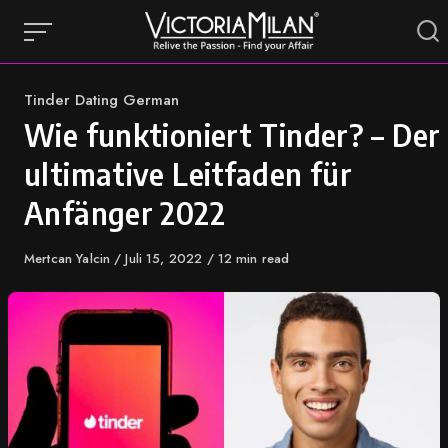
Skip
to
content
Category
Tinder Dating German
Wie funktioniert Tinder? – Der
ultimative Leitfaden für
Anfänger 2022
Author
Mertcan Yalcin
Published
Juli 15, 2022
12 min read
on