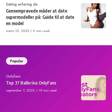
Category
Dating erfaring da
Gennemprøvede måder at date
supermodeller på: Guide til at date
en model
Published
marts 15, 2022
9 min read
on
Popular
Category
Onlyfans
Top 37 Ballerina OnlyFans
Published
september 7, 2025
19 min read
on