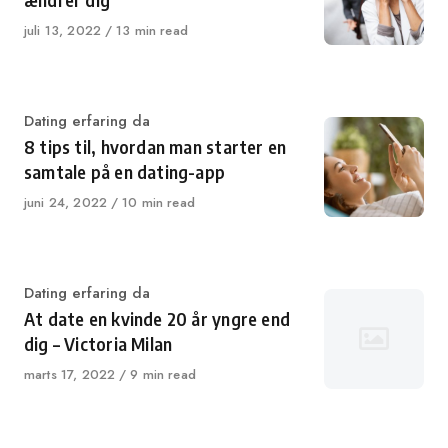
ændrer dig
Published
juli 13, 2022
13 min read
on
Category
Dating erfaring da
8 tips til, hvordan man starter en
samtale på en dating-app
Published
juni 24, 2022
10 min read
on
Category
Dating erfaring da
At date en kvinde 20 år yngre end
dig – Victoria Milan
Published
marts 17, 2022
9 min read
on