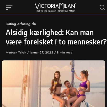
Skip
to
content
Category
Dating erfaring da
Alsidig kærlighed: Kan man
være forelsket i to mennesker?
Author
Mertcan Yalcin
Published
januar 27, 2022
8 min read
on