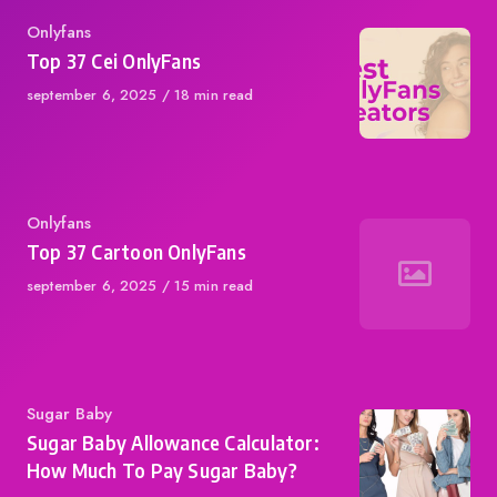
Category
Onlyfans
Top 37 Cei OnlyFans
Published
september 6, 2025
18 min read
on
Category
Onlyfans
Top 37 Cartoon OnlyFans
Published
september 6, 2025
15 min read
on
Category
Sugar Baby
Sugar Baby Allowance Calculator:
How Much To Pay Sugar Baby?