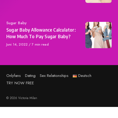
Category
Sugar Baby
Sugar Baby Allowance Calculator:
How Much To Pay Sugar Baby?
Published
Juni 14, 2022
7 min read
on
Onlyfans
Dating
Sex Relationships
Deutsch
TRY NOW FREE
© 2026 Victoria Milan