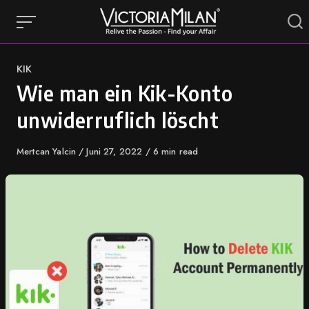
Skip
to
content
Category
KIK
Wie man ein Kik-Konto
unwiderruflich löscht
Author
Mertcan Yalcin
Published
Juni 27, 2022
6 min read
on