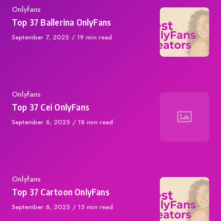
Category
Onlyfans
Top 37 Ballerina OnlyFans
Published
September 7, 2025
19 min read
on
Category
Onlyfans
Top 37 Cei OnlyFans
Published
September 6, 2025
18 min read
on
Category
Onlyfans
Top 37 Cartoon OnlyFans
Published
September 6, 2025
15 min read
on