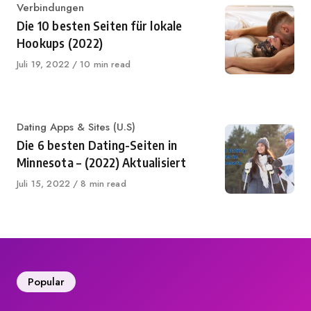
Category
Verbindungen
Die 10 besten Seiten für lokale
Hookups (2022)
Published
Juli 19, 2022
10 min read
on
Category
Dating Apps & Sites (U.S)
Die 6 besten Dating-Seiten in
Minnesota – (2022) Aktualisiert
Published
Juli 15, 2022
8 min read
on
Popular